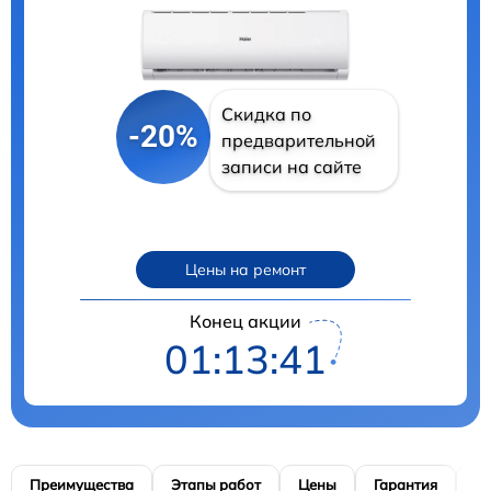
Скидка по
-20%
предварительной
записи на сайте
Цены на ремонт
Конец акции
01:13:40
Преимущества
Этапы работ
Цены
Гарантия
М