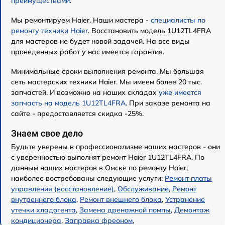
преимуществами
.
Мы ремонтируем Haier. Наши мастера -
специалисты по
ремонту техники Haier
. Восстановить модель 1U12TL4FRA
для мастеров не будет новой задачей. На все виды
проведенных работ у нас имеется гарантия.
Минимальные сроки выполнения ремонта. Мы большая
сеть мастерских техники Haier. Мы имеем более 20 тыс.
запчастей. И возможно на наших складах
уже имеется
запчасть на модель 1U12TL4FRA
. При заказе ремонта на
сайте - предоставляется скидка -25%.
Знаем свое дело
Будьте уверены в профессионализме наших мастеров - они
с уверенностью выполнят ремонт Haier 1U12TL4FRA. По
данным наших мастеров в Омске по ремонту Haier,
наиболее востребованы следующие услуги:
Ремонт платы
управления (восстановление)
,
Обслуживание
,
Ремонт
внутреннего блока
,
Ремонт внешнего блока
,
Устранение
утечки хладогента
,
Замена дренажной помпы
,
Демонтаж
кондиционера
,
Заправка фреоном
,